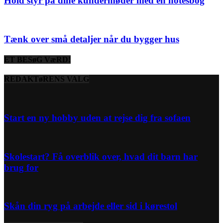
Hold styr på dine kundermøder med en notesbog
Tænk over små detaljer når du bygger hus
ET BESøG VæRD!
REDAKTøRENS VALG
Start en ny hobby uden at rejse dig fra sofaen
Skolestart? Få overblik over, hvad dit barn har
brug for
Skån din ryg på arbejde eller sid i kørestol