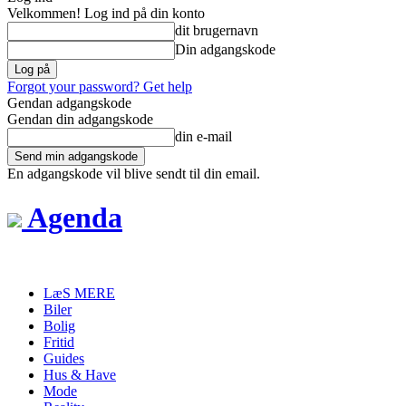
Velkommen! Log ind på din konto
dit brugernavn
Din adgangskode
Forgot your password? Get help
Gendan adgangskode
Gendan din adgangskode
din e-mail
En adgangskode vil blive sendt til din email.
Agenda
LæS MERE
Biler
Bolig
Fritid
Guides
Hus & Have
Mode