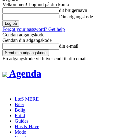
Velkommen! Log ind på din konto
dit brugernavn
Din adgangskode
Forgot your password? Get help
Gendan adgangskode
Gendan din adgangskode
din e-mail
En adgangskode vil blive sendt til din email.
Agenda
LæS MERE
Biler
Bolig
Fritid
Guides
Hus & Have
Mode