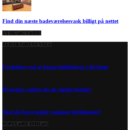
Find din næste badeværelsesvask billigt på nettet
ET BESøG VæRD!
REDAKTøRENS VALG
Fordelene ved at bruge luftfriskere i dit hjem
Hvordan vælger du de rigtige beslag?
Skal du have malet væggene derhjemme?
POPULæRE INDLæG