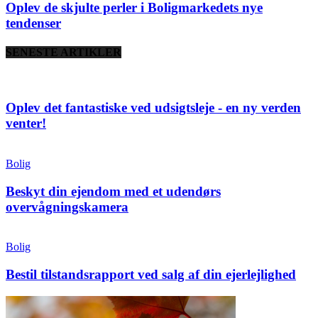
Oplev de skjulte perler i Boligmarkedets nye
tendenser
SENESTE ARTIKLER
Oplev det fantastiske ved udsigtsleje - en ny verden
venter!
Bolig
Beskyt din ejendom med et udendørs
overvågningskamera
Bolig
Bestil tilstandsrapport ved salg af din ejerlejlighed