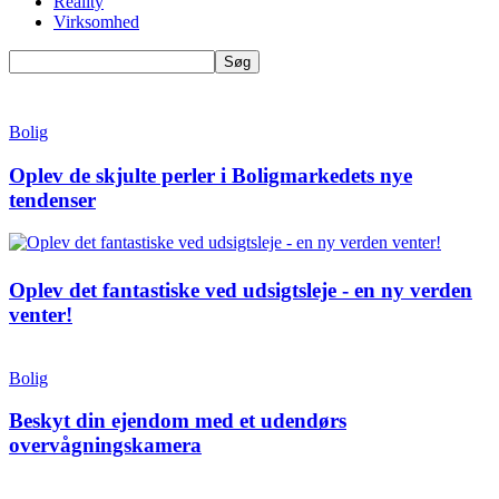
Reality
Virksomhed
Bolig
Oplev de skjulte perler i Boligmarkedets nye
tendenser
Oplev det fantastiske ved udsigtsleje - en ny verden
venter!
Bolig
Beskyt din ejendom med et udendørs
overvågningskamera