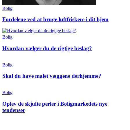
Bolig
Fordelene ved at bruge luftfriskere i dit hjem
Bolig
Hvordan vælger du de rigtige beslag?
Bolig
Skal du have malet væggene derhjemme?
Bolig
Oplev de skjulte perler i Boligmarkedets nye
tendenser