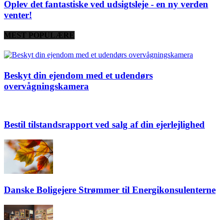
Oplev det fantastiske ved udsigtsleje - en ny verden
venter!
MEST POPULÆRE
Beskyt din ejendom med et udendørs
overvågningskamera
Bestil tilstandsrapport ved salg af din ejerlejlighed
Danske Boligejere Strømmer til Energikonsulenterne