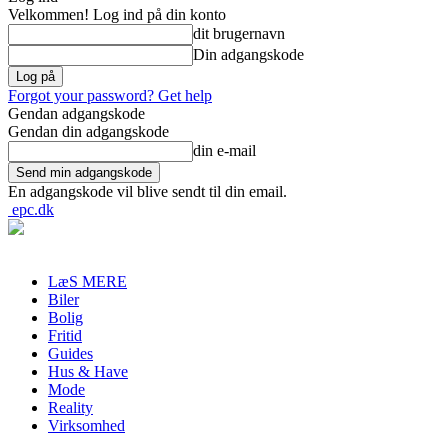
Velkommen! Log ind på din konto
dit brugernavn
Din adgangskode
Forgot your password? Get help
Gendan adgangskode
Gendan din adgangskode
din e-mail
En adgangskode vil blive sendt til din email.
epc.dk
LæS MERE
Biler
Bolig
Fritid
Guides
Hus & Have
Mode
Reality
Virksomhed