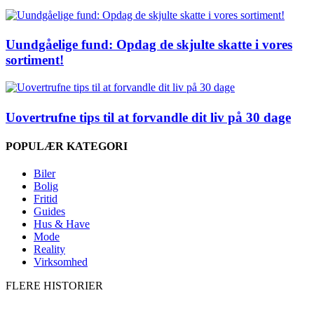
Uundgåelige fund: Opdag de skjulte skatte i vores
sortiment!
Uovertrufne tips til at forvandle dit liv på 30 dage
POPULÆR KATEGORI
Biler
Bolig
Fritid
Guides
Hus & Have
Mode
Reality
Virksomhed
FLERE HISTORIER