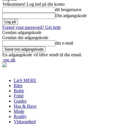
Velkommen! Log ind på din konto
dit brugernavn
Din adgangskode
Forgot your password? Get help
Gendan adgangskode
Gendan din adgangskode
din e-mail
En adgangskode vil blive sendt til din email.
epc.dk
LæS MERE
Biler
Bolig
Fritid
Guides
Hus & Have
Mode
Reality
Virksomhed