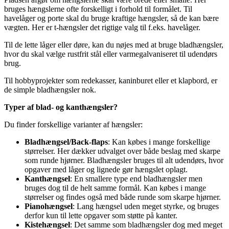
bruges hængslerne ofte forskelligt i forhold til formålet. Til
havelåger og porte skal du bruge kraftige hængsler, så de kan bære
vægten. Her er t-hængsler det rigtige valg til f.eks. havelåger.
Til de lette låger eller døre, kan du nøjes med at bruge bladhængsler,
hvor du skal vælge rustfrit stål eller varmegalvaniseret til udendørs
brug.
Til hobbyprojekter som redekasser, kaninburet eller et klapbord, er
de simple bladhængsler nok.
Typer af blad- og kanthængsler?
Du finder forskellige varianter af hængsler:
Bladhængsel/Back-flaps
: Kan købes i mange forskellige
størrelser. Her dækker udvalget over både beslag med skarpe
som runde hjørner. Bladhængsler bruges til alt udendørs, hvor
opgaver med låger og lignede gør hængslet oplagt.
Kanthængsel
: En smallere type end bladhængsler men
bruges dog til de helt samme formål. Kan købes i mange
størrelser og findes også med både runde som skarpe hjørner.
Pianohængsel
: Lang hængsel uden meget styrke, og bruges
derfor kun til lette opgaver som støtte på kanter.
Kistehængsel
: Det samme som bladhængsler dog med meget