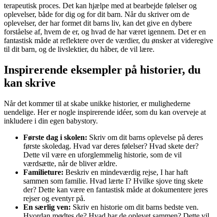
terapeutisk proces. Det kan hjælpe med at bearbejde følelser og
oplevelser, både for dig og for dit barn. Når du skriver om de
oplevelser, der har formet dit barns liv, kan det give en dybere
forståelse af, hvem de er, og hvad de har været igennem. Det er en
fantastisk måde at reflektere over de værdier, du ønsker at videregive
til dit barn, og de livslektier, du håber, de vil lære.
Inspirerende eksempler på historier, du
kan skrive
Når det kommer til at skabe unikke historier, er mulighederne
uendelige. Her er nogle inspirerende idéer, som du kan overveje at
inkludere i din egen babystory.
Første dag i skolen:
Skriv om dit barns oplevelse på deres
første skoledag. Hvad var deres følelser? Hvad skete der?
Dette vil være en uforglemmelig historie, som de vil
værdsætte, når de bliver ældre.
Familieture:
Beskriv en mindeværdig rejse, I har haft
sammen som familie. Hvad lærte I? Hvilke sjove ting skete
der? Dette kan være en fantastisk måde at dokumentere jeres
rejser og eventyr på.
En særlig ven:
Skriv en historie om dit barns bedste ven.
Hvordan mødtes de? Hvad har de oplevet sammen? Dette vil