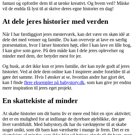
fantasi og opfordre dem til at tænke kreativt. Og hvem ved? Måske
vil de endda få lyst til at skrive deres egne historier en dag!
At dele jeres historier med verden
Når I har færdiggjort jeres mesterværk, kan det være en skøn idé at
dele det med venner og familie. Du kan overveje at lave en særlig
præsentation, hvor I læser historien højt, eller I kan lave en lille bog,
I kan give som gave. På den måde kan I dele jeres oplevelser og
minder med dem, der betyder mest for jer.
Og husk, at det ikke kun er jeres familie, der kan nyde godt af jeres
historier. Ved at dele dem online kan I inspirere andre forældre til at
gøre det samme. Hvis I ønsker at se, hvordan andre har gjort det,
kan I finde
flere eksempler på babystory.dk
, som kan give jer endnu
mere inspiration til jeres eget projekt.
En skattekiste af minder
At skabe historier om dit barns liv er mere end blot en sjov aktivitet;
det er en mulighed for at indfange de dyrebare øjeblikke, der gør
livet værdifuldt. Med babystory.dk har du værktøjerne til at skabe
noget unikt, som dit barn kan værdsætte i mange år frem. Det er en