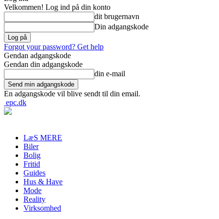
Velkommen! Log ind på din konto
dit brugernavn
Din adgangskode
Forgot your password? Get help
Gendan adgangskode
Gendan din adgangskode
din e-mail
En adgangskode vil blive sendt til din email.
epc.dk
LæS MERE
Biler
Bolig
Fritid
Guides
Hus & Have
Mode
Reality
Virksomhed