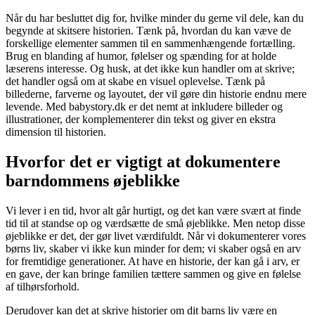
Når du har besluttet dig for, hvilke minder du gerne vil dele, kan du
begynde at skitsere historien. Tænk på, hvordan du kan væve de
forskellige elementer sammen til en sammenhængende fortælling.
Brug en blanding af humor, følelser og spænding for at holde
læserens interesse. Og husk, at det ikke kun handler om at skrive;
det handler også om at skabe en visuel oplevelse. Tænk på
billederne, farverne og layoutet, der vil gøre din historie endnu mere
levende. Med babystory.dk er det nemt at inkludere billeder og
illustrationer, der komplementerer din tekst og giver en ekstra
dimension til historien.
Hvorfor det er vigtigt at dokumentere
barndommens øjeblikke
Vi lever i en tid, hvor alt går hurtigt, og det kan være svært at finde
tid til at standse op og værdsætte de små øjeblikke. Men netop disse
øjeblikke er det, der gør livet værdifuldt. Når vi dokumenterer vores
børns liv, skaber vi ikke kun minder for dem; vi skaber også en arv
for fremtidige generationer. At have en historie, der kan gå i arv, er
en gave, der kan bringe familien tættere sammen og give en følelse
af tilhørsforhold.
Derudover kan det at skrive historier om dit barns liv være en