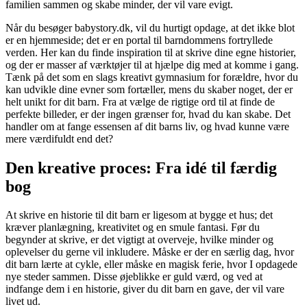
familien sammen og skabe minder, der vil vare evigt.
Når du besøger babystory.dk, vil du hurtigt opdage, at det ikke blot
er en hjemmeside; det er en portal til barndommens fortryllede
verden. Her kan du finde inspiration til at skrive dine egne historier,
og der er masser af værktøjer til at hjælpe dig med at komme i gang.
Tænk på det som en slags kreativt gymnasium for forældre, hvor du
kan udvikle dine evner som fortæller, mens du skaber noget, der er
helt unikt for dit barn. Fra at vælge de rigtige ord til at finde de
perfekte billeder, er der ingen grænser for, hvad du kan skabe. Det
handler om at fange essensen af dit barns liv, og hvad kunne være
mere værdifuldt end det?
Den kreative proces: Fra idé til færdig
bog
At skrive en historie til dit barn er ligesom at bygge et hus; det
kræver planlægning, kreativitet og en smule fantasi. Før du
begynder at skrive, er det vigtigt at overveje, hvilke minder og
oplevelser du gerne vil inkludere. Måske er der en særlig dag, hvor
dit barn lærte at cykle, eller måske en magisk ferie, hvor I opdagede
nye steder sammen. Disse øjeblikke er guld værd, og ved at
indfange dem i en historie, giver du dit barn en gave, der vil vare
livet ud.