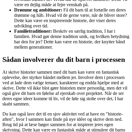
være en dejlig måde at fejre venskab på.
Drømme og ambitioner:
Få dit barn til at fortælle om deres
drømme og håb. Hvad vil de gerne være, når de bliver store?
Dette kan være en inspirerende historie, der viser deres
udvikling over tid.
Familietraditioner:
Beskriv en særlig tradition, I har i
familien. Hvad gør denne tradition unik, og hvilken betydning
har den for jer? Dette kan være en historie, der knytter bånd
mellem generationer.
Sådan involverer du dit barn i processen
At skrive historier sammen med dit barn kan være en fantastisk
oplevelse, der styrker båndet mellem jer. Involver dem i processen
ved at lade dem vælge temaer, karakterer og endda hjælpe med at
skrive. Dette vil ikke blot gøre historien mere personlig, men det vil
også give dit barn en følelse af ejerskab over projektet. Når de ser
deres egne ideer komme til liv, vil de føle sig stolte over det, I har
skabt sammen.
Du kan også lave det til en sjov aktivitet ved at have en "historie-
aften", hvor I sammen kan finde på nye idéer og skrive dem ned.
Brug tid på at læse bøger sammen for at inspirere jeres egen
skrivning. Dette kan være en fantastisk måde at stimulere dit barns